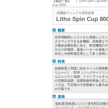
【製品一覧】 ｜
Litho Spin Cup 800C
Cup 200D
高機能マニュアル塗布装置
Litho Spin Cup 80
概要
化学増幅型レジストから厚膜レジスト
スタマイズできる多機能、高精度なマ
少量多品種生産に加え、研究機関のデ
ロセス評価用、薬液メーカーや基板メ
件出しや材料選定用として多く採用い
特長
自動装置と同様に吐出ラインの系統数
リムーバ）、BSR（バックサイドリ
らにレジスト温調、ファンフィルタユ
の雰囲気温調・湿度制御等用途に応じ
イズは、不定形の小型基板から最大φ
が可能です。
規格
低粘度/高粘度レジスト塗布対応自動
エッジリンス、バックサイドリンス