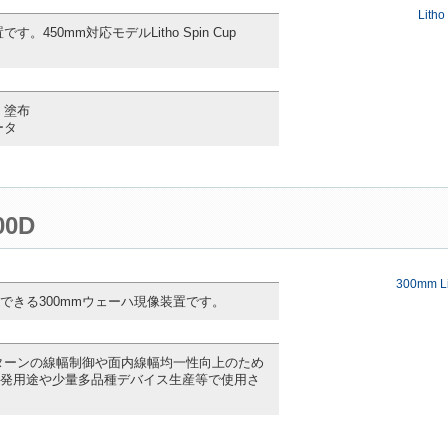
Litho
450mm対応モデルLitho Spin Cup
 塗布
ータ
00D
300mm Li
できる300mmウェーハ現像装置です。
パターンの線幅制御や面内線幅均一性向上のため
発用途や少量多品種デバイス生産等で使用さ