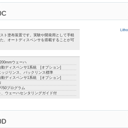
0C
Lith
スト塗布装置です。実験や開発用として手軽
た、オートディスペンサを搭載することが可
200mmウェーハ
動ディスペンサ1系統 [オプション]
エッジリンス、バックリンス標準
動ディスペンサ1系統 [オプション]
布
プ/50プログラム
き、ウェーハセンタリングガイド付
0D