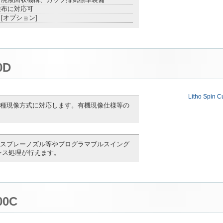
塗布に対応可
[オプション]
0D
Litho Spi
種現像方式に対応します。有機現像仕様等の
スプレーノズル等やプログラマブルスイング
ンス処理が行えます。
00C