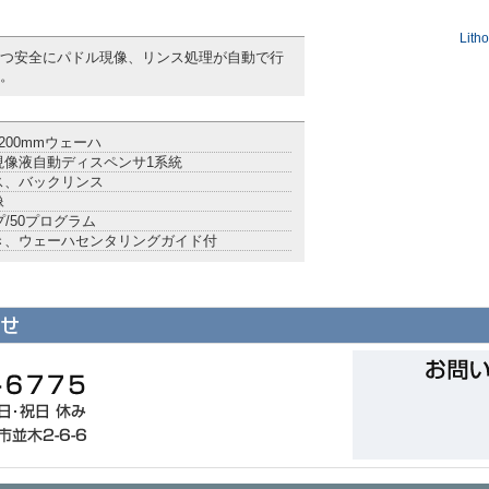
Lith
つ安全にパドル現像、リンス処理が自動で行
。
200mmウェーハ
現像液自動ディスペンサ1系統
ス、バックリンス
像
プ/50プログラム
き、ウェーハセンタリングガイド付