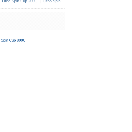
｜
Litho Spin Cup 200C
｜
Litho Spin
o Spin Cup 800C