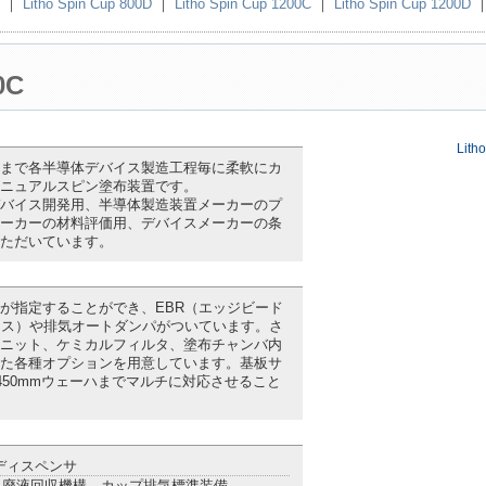
｜
Litho Spin Cup 800D
｜
Litho Spin Cup 1200C
｜
Litho Spin Cup 1200D
0C
Lith
まで各半導体デバイス製造工程毎に柔軟にカ
ニュアルスピン塗布装置です。
バイス開発用、半導体製造装置メーカーのプ
ーカーの材料評価用、デバイスメーカーの条
ただいています。
が指定することができ、EBR（エッジビード
ンス）や排気オートダンパがついています。さ
ニット、ケミカルフィルタ、塗布チャンバ内
た各種オプションを用意しています。基板サ
450mmウェーハまでマルチに対応させること
ディスペンサ
、廃液回収機構、カップ排気標準装備