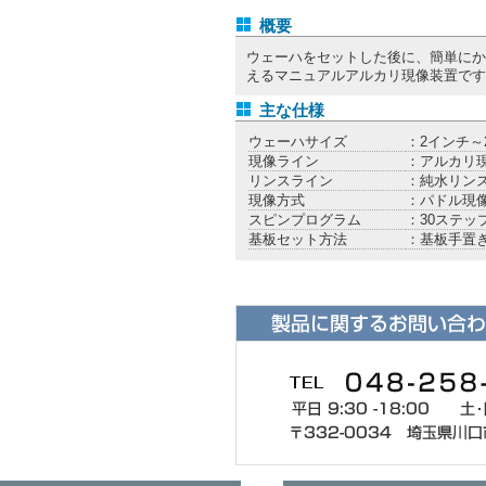
概要
ウェーハをセットした後に、簡単にか
えるマニュアルアルカリ現像装置です
主な仕様
ウェーハサイズ
：2インチ～
現像ライン
：アルカリ
リンスライン
：純水リン
現像方式
：パドル現
スピンプログラム
：30ステッ
基板セット方法
：基板手置