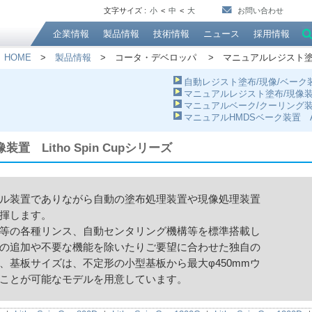
文字サイズ :
小
<
中
<
大
お問い合わせ
企業情報
製品情報
技術情報
ニュース
採用情報
HOME
>
製品情報
> コータ・デベロッパ > マニュアルレジスト塗布/現像
自動レジスト塗布/現像/ベーク装
マニュアルレジスト塗布/現像装置 L
マニュアルベーク/クーリング装
マニュアルHMDSベーク装置 
 Litho Spin Cupシリーズ
ル装置でありながら自動の塗布処理装置や現像処理装置
揮します。
等の各種リンス、自動センタリング機構等を標準搭載し
の追加や不要な機能を除いたりご要望に合わせた独自の
、基板サイズは、不定形の小型基板から最大φ450mmウ
ことが可能なモデルを用意しています。