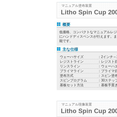
マニュアル塗布装置
Litho Spin Cup 20
概要
低価格、コンパクトなマニュアルレジ
にハンドディスペンスが行えます。ま
能です。
主な仕様
ウェーハサイズ
：2インチ～
レジストライン
：レジスト自
リンスライン
：ウェーハ
プライマライン
：プライマ自
塗布方式
：スピン塗
スピンプログラム
：30ステッ
基板セット方法
：基板手置
マニュアル現像装置
Litho Spin Cup 20